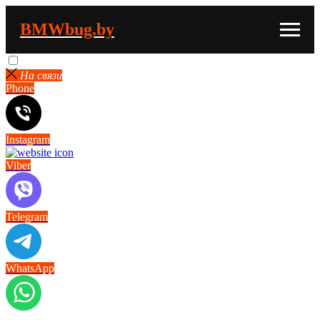
BMWbug.by
На связи
Phone
Instagram
Viber
Telegram
WhatsApp