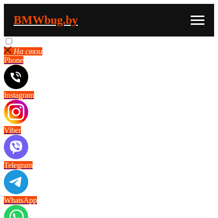
BMWbug.by
На связи
Phone
Instagram
Viber
Telegram
WhatsApp