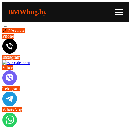
BMWbug.by
На связи
Phone
Instagram
Viber
Telegram
WhatsApp