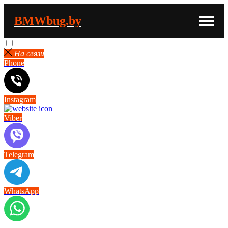
BMWbug.by
На связи
Phone
Instagram
Viber
Telegram
WhatsApp